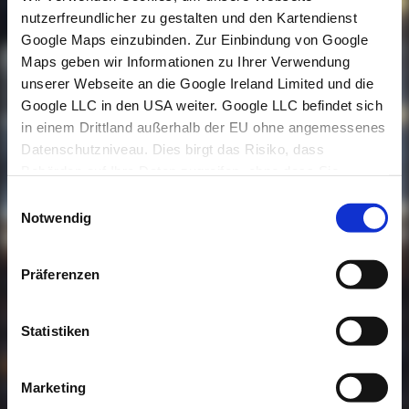
nutzerfreundlicher zu gestalten und den Kartendienst
Google Maps einzubinden. Zur Einbindung von Google
Maps geben wir Informationen zu Ihrer Verwendung
unserer Webseite an die Google Ireland Limited und die
Freie
Freie Plätze
Google LLC in den USA weiter. Google LLC befindet sich
Plätze
in einem Drittland außerhalb der EU ohne angemessenes
Datenschutzniveau. Dies birgt das Risiko, dass
Behörden auf Ihre Daten zugreifen, ohne dass Sie
informiert werden und ohne dass effektive Rechtsmittel
Einwilligungsauswahl
gegen einen Zugriff gegeben sind. Mit einem Klick
Notwendig
auf
Alle Zulassen
akzeptieren stimmen Sie dieser
Verarbeitung zu und willigen gemäß § 41 Abs. 1 KDG in
Unterstützung
Präferenzen
die Übermittlung Ihrer Daten an ein Drittland ein. Über die
Schaltfläche
Ablehnen
können Sie die Verwendung von
Cookies auch ablehnen oder über die
Statistiken
Schaltfläche
Cookie-Einstellungen
auf Ihre persönlichen
Bedürfnisse anpassen. Weitere Informationen finden Sie
Marketing
in unseren
Datenschutzhinweisen
.